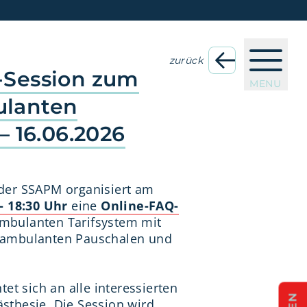
zurück
-Session zum
MENU
lanten
– 16.06.2026
der SSAPM organisiert am
- 18:30 Uhr
eine
Online-FAQ-
bulanten Tarifsystem mit
 ambulanten Pauschalen und
tet sich an alle interessierten
sthesie. Die Session wird