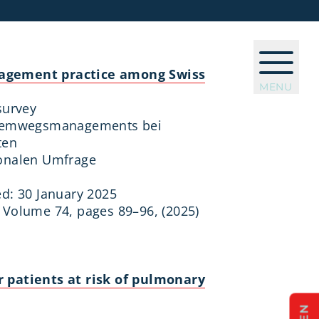
agement practice among Swiss
MENU
survey
 Atemwegsmanagements bei
ten
ionalen Umfrage
ed: 30 January 2025
 Volume 74, pages 89–96, (2025)
 patients at risk of pulmonary