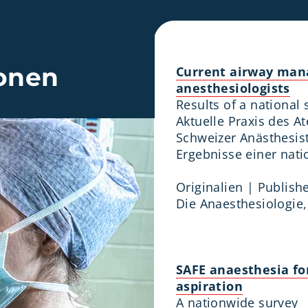
ionen
Current airway man
anesthesiologists
Results of a national 
Aktuelle Praxis des
Schweizer Anästhesis
Ergebnisse einer nat
Originalien | Publish
Die Anaesthesiologie,
SAFE anaesthesia for
aspiration
A nationwide survey