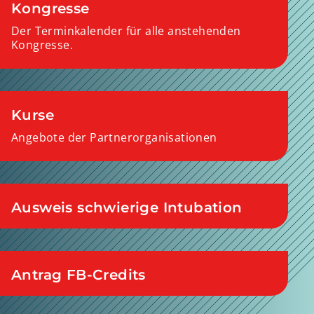
Kongresse
Der Terminkalender für alle anstehenden
Kongresse.
Kurse
Angebote der Partnerorganisationen
Ausweis schwierige Intubation
Antrag FB-Credits