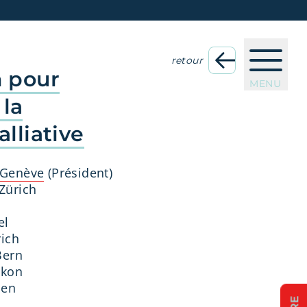
retour
 pour
MENU
 la
lliative
 Genève
(Président)
Zürich
el
rich
Bern
ikon
len