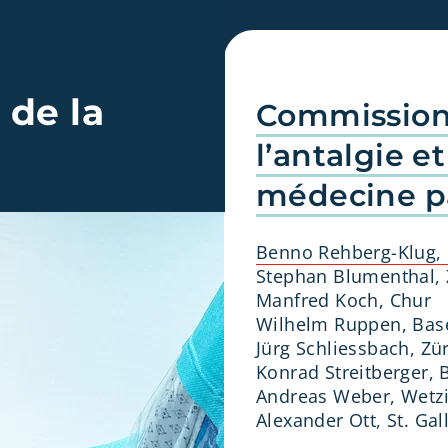
de la
Commission
l’antalgie et
médecine pa
Benno Rehberg-Klug,
Stephan Blumenthal, 
Manfred Koch, Chur
Wilhelm Ruppen, Bas
Jürg Schliessbach, Zü
Konrad Streitberger, 
Andreas Weber, Wetz
Alexander Ott, St. Gal